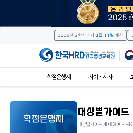
2026년 2학기 4기
8월 11일
개강
학점은행제
사회복지사
학점은행제안내
사회복지사자격제도
보육
학점은행제 신청절차
이수과목안내
이
대상별가이드
학점은행제
학습자등록
자격증신청방법
자
대상별가이드에 대하여 자세히 