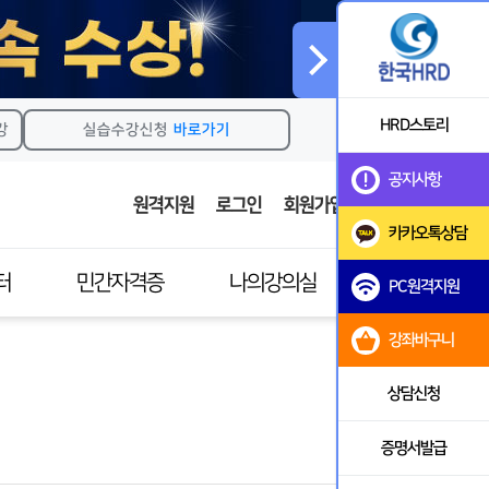
HRD스토리
강
실습수강신청
바로가기
공지사항
원격지원
로그인
회원가입
카카오톡상담
터
민간자격증
나의강의실
PC원격지원
강좌바구니
민간자격증소개
강의실
이수과목안내
실습강의실
상담신청
자격증발급안내
마이페이지
증명서발급