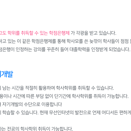
보육교사
공결사항안내
이벤트
경영학사
동일IP관리안내
자주하는질
심리학사
공동인증서관리안내
전자도서관
고도 학위를 취득할 수 있는 학점은행제
가 각광을 받고 있습니다.
민간자격증신청
장학제도및수강후기
실습기관검
고 있는 이 같은 학점은행제를 통해 학사모를 쓴 늦깎이 학사들이 점점 
점은행이 인정하는 강의를 꾸준히 들어 대졸학력을 인정받게 되었습니다.
강좌바구니
환불안내
프로그램다운
기개발
 남는 시간을 적절히 활용하여 학사학위를 취득할 수 있습니다.
비용이나 시간에 따른 부담 없이 단기간에 학사학위를 취득이 가능합니다.
여 자기개발의 수단으로 이용합니다
 학습할 수 있습니다. 현재 무선인터넷의 발전으로 언제 어디서든 편하게
하는 전공의 학사학위 취득이 가능합니다.