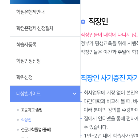
학점인정신청
학점은행제안내
학위신청
직장인
대상별가이드
학점은행제 신청절차
직장인들이 대학에 다니지 않
제도활용
정부가 평생교육을 위해 시행하
학습자등록
직장인들은 야간과 주말에 학
학점인정신청
직장인 사기증진 자
학위신청
회사업무에 지장 없이 본인의
대상별가이드
야간대학과 비교해 볼 때, 
여러 분야의 강의를 수강하
고등학교 졸업
집에서 인터넷을 통해 편하게
직장인
수 있습니다.
전문대학졸업 (중퇴)
1년~2년 내에 학습자가 원