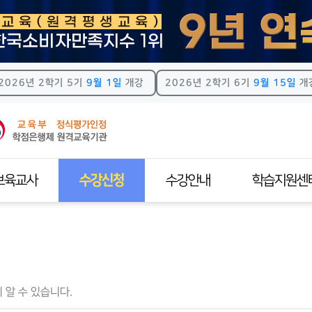
2026년 2학기 5기
9월 1일
개강
2026년 2학기 6기
9월 15일
개
보육교사
수강신청
수강안내
학습지원센
교사자격제도
전체교육과정
학사일정
공지사항
수과목안내
실습수강신청
강의수강안내
원격지원
격증신청방법
사회복지사
모바일수강안내
HRD스토리
알 수 있습니다.