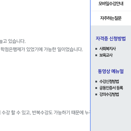
자격증발급확인
나의신청내역
모바일수강안내
문
증명서발급
자주하는질문
설문조사
자격증 신청방법
색
늘고 있습니다.
사회복지사
 학점은행제가 있었기에 가능한 일이었습니다.
로드
보육교사
동영상 메뉴얼
수강신청방법
공동인증서 등록
강의수강방법
 수강 할 수 있고, 반복수강도 가능하기 때문에 누구든 쉽게 이해할